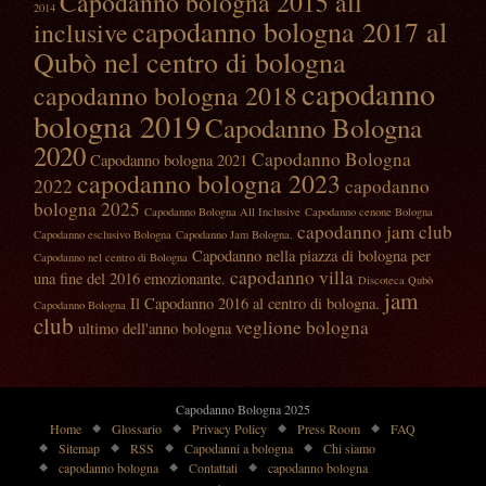
Capodanno bologna 2015 all
2014
capodanno bologna 2017 al
inclusive
Qubò nel centro di bologna
capodanno
capodanno bologna 2018
bologna 2019
Capodanno Bologna
2020
Capodanno Bologna
Capodanno bologna 2021
capodanno bologna 2023
2022
capodanno
bologna 2025
Capodanno Bologna All Inclusive
Capodanno cenone Bologna
capodanno jam club
Capodanno esclusivo Bologna
Capodanno Jam Bologna.
Capodanno nella piazza di bologna per
Capodanno nel centro di Bologna
capodanno villa
una fine del 2016 emozionante.
Discoteca Qubò
jam
Il Capodanno 2016 al centro di bologna.
Capodanno Bologna
club
veglione bologna
ultimo dell'anno bologna
Capodanno Bologna 2025
Home
Glossario
Privacy Policy
Press Room
FAQ
Sitemap
RSS
Capodanni a bologna
Chi siamo
capodanno bologna
Contattati
capodanno bologna