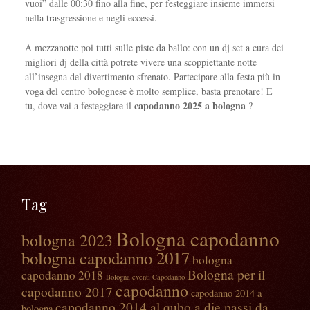
vuoi” dalle 00:30 fino alla fine, per festeggiare insieme immersi
nella trasgressione e negli eccessi.
A mezzanotte poi tutti sulle piste da ballo: con un dj set a cura dei
migliori dj della città potrete vivere una scoppiettante notte
all’insegna del divertimento sfrenato. Partecipare alla festa più in
voga del centro bolognese è molto semplice, basta prenotare! E
capodanno 2025 a bologna
tu, dove vai a festeggiare il
?
Tag
Bologna capodanno
bologna 2023
bologna capodanno 2017
bologna
Bologna per il
capodanno 2018
Bologna eventi Capodanno
capodanno
capodanno 2017
capodanno 2014 a
capodanno 2014 al qubo a die passi da
bologna