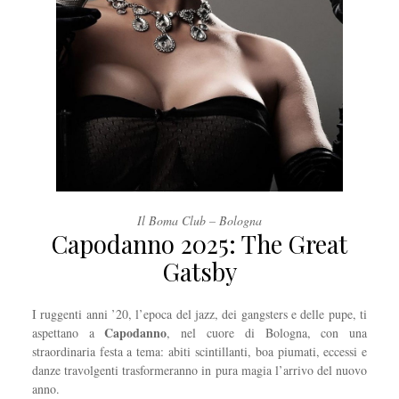
Il Boma Club – Bologna
Capodanno 2025: The Great
Gatsby
I ruggenti anni ’20, l’epoca del jazz, dei gangsters e delle pupe, ti
Capodanno
aspettano a
, nel cuore di Bologna, con una
straordinaria festa a tema: abiti scintillanti, boa piumati, eccessi e
danze travolgenti trasformeranno in pura magia l’arrivo del nuovo
anno.