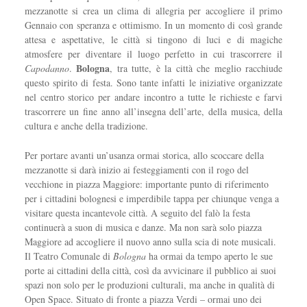
mezzanotte si crea un clima di allegria per accogliere il primo
Gennaio con speranza e ottimismo. In un momento di così grande
attesa e aspettative, le città si tingono di luci e di magiche
atmosfere per diventare il luogo perfetto in cui trascorrere il
Bologna
Capodanno
.
, tra tutte, è la città che meglio racchiude
questo spirito di festa. Sono tante infatti le iniziative organizzate
nel centro storico per andare incontro a tutte le richieste e farvi
trascorrere un fine anno all’insegna dell’arte, della musica, della
cultura e anche della tradizione.
Per portare avanti un’usanza ormai storica, allo scoccare della
mezzanotte si darà inizio ai festeggiamenti con il rogo del
vecchione in piazza Maggiore: importante punto di riferimento
per i cittadini bolognesi e imperdibile tappa per chiunque venga a
visitare questa incantevole città. A seguito del falò la festa
continuerà a suon di musica e danze. Ma non sarà solo piazza
Maggiore ad accogliere il nuovo anno sulla scia di note musicali.
Il Teatro Comunale di
Bologna
ha ormai da tempo aperto le sue
porte ai cittadini della città, così da avvicinare il pubblico ai suoi
spazi non solo per le produzioni culturali, ma anche in qualità di
Open Space. Situato di fronte a piazza Verdi – ormai uno dei