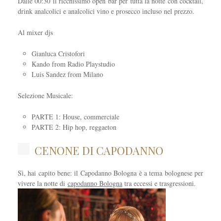
Dalle 00:30 il ricchissimo open bar per tutta la notte con cocktail,
drink analcolici e analcolici vino e prosecco incluso nel prezzo.
Al mixer djs
Gianluca Cristofori
Kando from Radio Playstudio
Luis Sandez from Milano
Selezione Musicale:
PARTE 1: House, commerciale
PARTE 2: Hip hop, reggaeton
CENONE DI CAPODANNO
Sì, hai capito bene: il Capodanno Bologna è a tema bolognese per
vivere la notte di
capodanno Bologna
tra eccessi e trasgressioni.