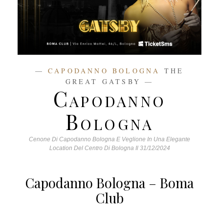
CAPODANNO BOLOGNA
THE
GREAT GATSBY
Capodanno
Bologna
Cenone Di Capodanno Bologna E Veglione In Una Elegante
Location Del Centro Di Bologna Il 31/12/2024
Capodanno Bologna – Boma
Club