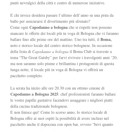
punti nevralgici della città e centro di numerose iniziative.
E chi invece desidera passare l’ultimo dell’anno su una pista da
ballo per assicurarsi il divertimento più sfrenato?
Capodanno a bologna
Come ogni
che si rispetti non possono
mancare le offerte dei locali più in voga di Bologna che vi faranno
Boma,
ballare fino alle prime ore del mattino. Uno tra tutti, il
noto e storico locale del centro storico bolognese. In occasione
della festa di
Capodanno a bologna
il Boma Club si traveste a
tema “The Great Gatsby” per farvi rivivere i travolgenti anni ‘20;
ma non saranno solo piume e brillantina i protagonisti di questa
lunga notte, il locale più in voga di Bologna vi offrirà un
pacchetto completo.
La serata ha inizio alle ore 20.30 con un ottimo cenone di
Capodanno a Bologna 2025
: chef professionisti faranno ballare
le vostre papille gustative facendovi assaggiare i migliori piatti
della cucina tradizionale bolognese.
E non finisce qui! Come lo scorso anno, lo storico locale di
Bologna offre ai suoi ospiti la possibilità di avere incluso nel
pacchetto anche il dopocena con open bar, ovvero “bevi quanto